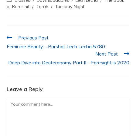
Classes
/
Downloadables
/
Lech Lecha
/
The Book
b
A
dI
of Bereishit
/
Torah
/
Tuesday Night
o
p
n
o
p
k
Previous Post
Feminine Beauty – Parshat Lech Lecha 5780
Next Post
Deep Dive into Deuteronomy Part II – Foresight is 2020
Leave a Reply