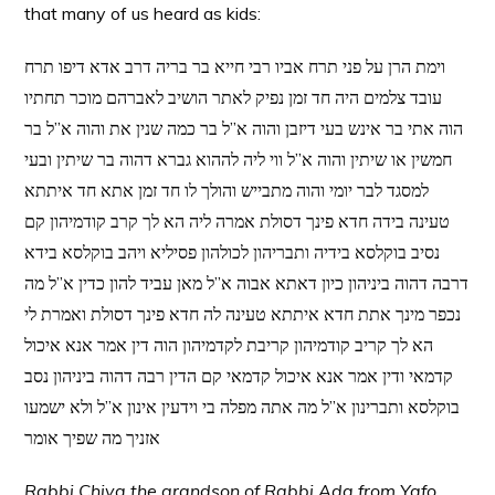
that many of us heard as kids:
וימת הרן על פני תרח אביו רבי חייא בר בריה דרב אדא דיפו תרח
עובד צלמים היה חד זמן נפיק לאתר הושיב לאברהם מוכר תחתיו
הוה אתי בר אינש בעי דיזבן והוה א”ל בר כמה שנין את והוה א”ל בר
חמשין או שיתין והוה א”ל ווי ליה לההוא גברא דהוה בר שיתין ובעי
למסגד לבר יומי והוה מתבייש והולך לו חד זמן אתא חד איתתא
טעינה בידה חדא פינך דסולת אמרה ליה הא לך קרב קודמיהון קם
נסיב בוקלסא בידיה ותבריהון לכולהון פסיליא ויהב בוקלסא בידא
דרבה דהוה ביניהון כיון דאתא אבוה א”ל מאן עביד להון כדין א”ל מה
נכפר מינך אתת חדא איתתא טעינה לה חדא פינך דסולת ואמרת לי
הא לך קריב קודמיהון קריבת לקדמיהון הוה דין אמר אנא איכול
קדמאי ודין אמר אנא איכול קדמאי קם הדין רבה דהוה ביניהון נסב
בוקלסא ותברינון א”ל מה אתה מפלה בי וידעין אינון א”ל ולא ישמעו
אזניך מה שפיך אומר
Rabbi Chiya the grandson of Rabbi Ada from Yafo