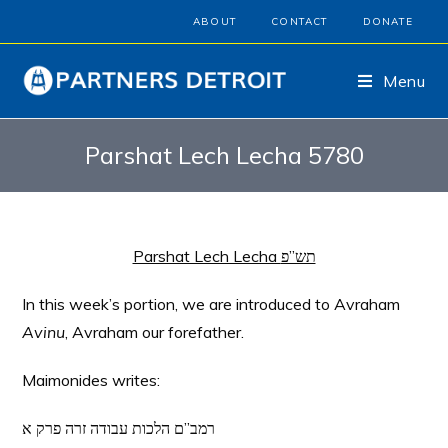
ABOUT
CONTACT
DONATE
Menu
Parshat Lech Lecha 5780
Parshat Lech Lecha
תש”פ
In this week’s portion, we are introduced to Avraham
Avinu
, Avraham our forefather.
Maimonides writes:
רמב”ם הלכות עבודה זרה פרק א