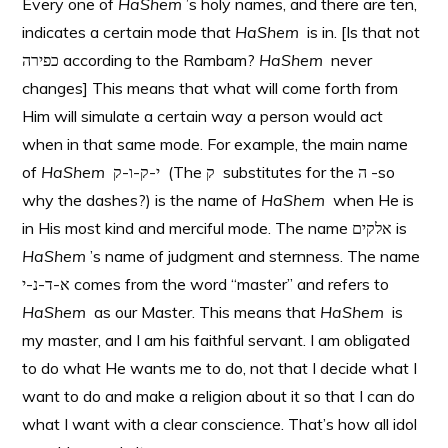
Every one of
HaShem
’s holy names, and there are ten,
indicates a certain mode that
HaShem
is in. [Is that not
כפירה according to the Rambam?
HaShem
never
changes] This means that what will come forth from
Him will simulate a certain way a person would act
when in that same mode. For example, the main name
of
HaShem
י-ק-ו-ק (The ק substitutes for the ה -so
why the dashes?) is the name of
HaShem
when He is
in His most kind and merciful mode. The name אלקים is
HaShem
’s name of judgment and sternness. The name
א-ד-נ-י comes from the word “master” and refers to
HaShem
as our Master. This means that
HaShem
is
my master, and I am his faithful servant. I am obligated
to do what He wants me to do, not that I decide what I
want to do and make a religion about it so that I can do
what I want with a clear conscience. That’s how all idol