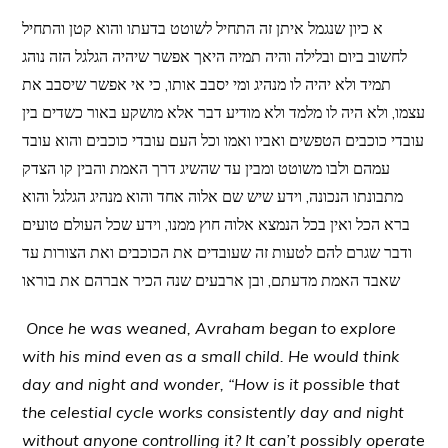
א כיון שנגמל איתן זה התחיל לשוטט בדעתו והוא קטן והתחיל
לחשוב ביום ובלילה והיה תמיה היאך אפשר שיהיה הגלגל הזה נוהג
תמיד ולא יהיה לו מנהיג ומי יסבב אותו, כי אי אפשר שיסבב את
עצמו, ולא היה לו מלמד ולא מודיע דבר אלא מושקע באור כשדים בין
עובדי כוכבים הטפשים ואביו ואמו וכל העם עובדי כוכבים והוא עובד
עמהם ולבו משוטט ומבין עד שהשיג דרך האמת והבין קו הצדק
מתבונתו הנכונה, וידע שיש שם אלוה אחד והוא מנהיג הגלגל והוא
ברא הכל ואין בכל הנמצא אלוה חוץ ממנו, וידע שכל העולם טועים
ודבר שגרם להם לטעות זה שעובדים את הכוכבים ואת הצורות עד
שאבד האמת מדעתם, ובן ארבעים שנה הכיר אברהם את בוראו
Once he was weaned, Avraham began to explore
with his mind even as a small child. He would think
day and night and wonder, “How is it possible that
the celestial cycle works consistently day and night
without anyone controlling it? It can’t possibly operate