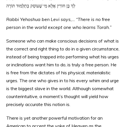
לְךָ בֶּן חוֹרִין אֶלָּא מִי שֶׁעוֹסֵק בְּתַלְמוּד תּוֹרָה
Rabbi Yehoshua ben Levi says,… “There is no free
person in the world except one who learns Torah.”
Someone who can make conscious decisions of what is
the correct and right thing to do in a given circumstance,
instead of being trapped into performing what his urges
or inclinations want him to do, is truly a free person. He
is free from the dictates of his physical, materialistic
urges. The one who gives in to his every whim and urge
is the biggest slave in the world. Although somewhat
counterintuitive, a moment’s thought will yield how
precisely accurate this notion is.
There is yet another powerful motivation for an
American to accept the yoke of Heaven as the