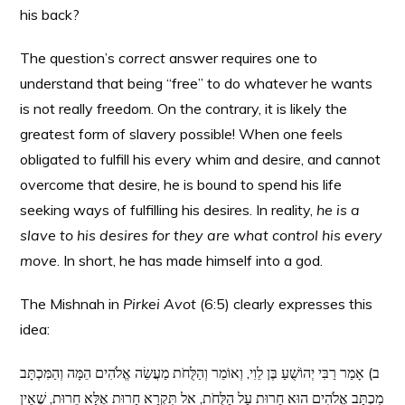
his back?
The question’s
correct
answer requires one to
understand that being “free” to do whatever he wants
is not really freedom. On the contrary, it is likely the
greatest form of slavery possible! When one feels
obligated to fulfill his every whim and desire, and cannot
overcome that desire, he is bound to spend his life
seeking ways of fulfilling his desires. In reality,
he is a
slave to his desires for they are what control his every
move
. In short, he has made himself into a god.
The Mishnah in
Pirkei Avot
(6:5) clearly expresses this
idea:
ב) אָמַר רַבִּי יְהוֹשֻׁעַ בֶּן לֵוִי, וְאוֹמֵר וְהַלֻּחֹת מַעֲשֵׂה אֱלֹהִים הֵמָּה וְהַמִּכְתָּב
מִכְתַּב אֱלֹהִים הוּא חָרוּת עַל הַלֻּחֹת, אל תִּקְרָא חָרוּת אֶלָּא חֵרוּת, שֶׁאֵין