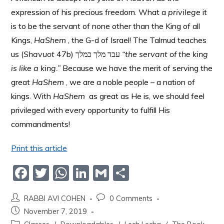
expression of his precious freedom. What a
privilege
it
is to be the servant of none other than the King of all
Kings,
HaShem
, the G-d of Israel! The Talmud teaches
us (
Shavuot
47b) עבד מלך כמלך
“the servant of the king
is like a king.”
Because we have the merit of serving the
great
HaShem
, we are a noble people – a nation of
kings. With
HaShem
as great as He is, we should feel
privileged with every opportunity to fulfill His
commandments!
Print this article
F
T
W
Li
G
S
a
w
h
n
m
h
RABBI AVI COHEN
0 Comments
c
itt
at
k
ai
ar
November 7, 2019
e
er
s
e
l
e